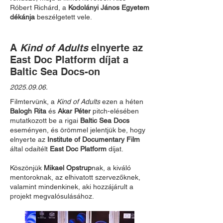
Róbert Richárd, a
Kodolányi János Egyetem
dékánja
beszélgetett vele.
A
Kind of Adults
elnyerte az
East Doc Platform díjat a
Baltic Sea Docs-on
2025.09.06
.
Filmtervünk, a
Kind of Adults
ezen a héten
Balogh Rita
és
Akar Péter
pitch-elésében
mutatkozott be a rigai
Baltic Sea Docs
eseményen, és örömmel jelentjük be, hogy
elnyerte az
Institute of Documentary Film
által odaítélt
East Doc Platform
díjat.
Köszönjük
Mikael Opstrup
nak, a kiváló
mentoroknak, az elhivatott szervezőknek,
valamint mindenkinek, aki hozzájárult a
projekt megvalósulásához.