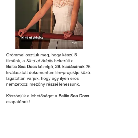
Örömmel osztjuk meg, hogy készülő
filmünk, a
Kind of Adults
bekerült a
Baltic Sea Docs
közelgő,
29. kiadásának
26
kiválasztott dokumentumfilm-projektje közé.
Izgatottan várjuk, hogy egy ilyen erős
nemzetközi mezőny részei lehessünk.
Köszönjük a lehetőséget a
Baltic Sea Docs
csapatának!
A
The Great Reset
Avanpost díjat nyert