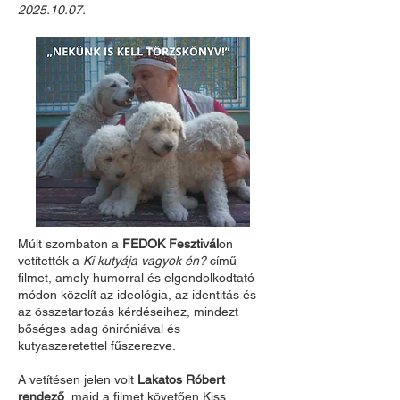
2025.10.07
.
Múlt szombaton a
FEDOK Fesztivál
on
vetítették a
Ki kutyája vagyok én?
című
filmet, amely humorral és elgondolkodtató
módon közelít az ideológia, az identitás és
az összetartozás kérdéseihez, mindezt
bőséges adag öniróniával és
kutyaszeretettel fűszerezve.
A vetítésen jelen volt
Lakatos Róbert
rendező
, majd a filmet követően Kiss